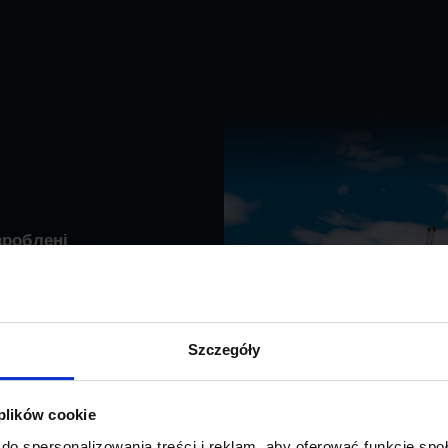
зроблені
боту з
Szczegóły
 plików cookie
do spersonalizowania treści i reklam, aby oferować funkcje sp