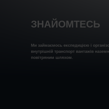
ЗНАЙОМТЕСЬ
Ми займаємось експедицією і організ
внутрішній транспорт вантажів назем
повітряним шляхом.