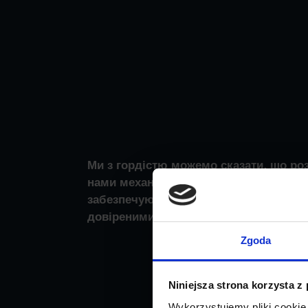
Ми з гордістю можемо сказати, що ро
нами механізми повсякденної праці,
забезпечують швидку та ефективну ро
довіреними нам вантажами.
Zgoda
Niniejsza strona korzysta z
Wykorzystujemy pliki cookie 