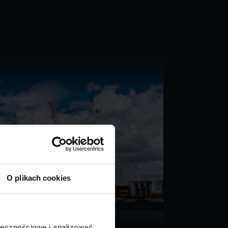
O plikach cookies
ołecznościowe i analizować