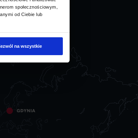
artnerom społecznościowym,
anymi od Ciebie lub
ezwól na wszystkie