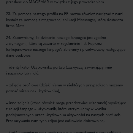
przesłane do MAGEMAR w związku z jego prowadzeniem.
23. Za pomocą naszego profilu na FB można również nawiązać z nami
kontakt za pomocą zintegrowanej aplikacji Messenger, którą dostarcza
firma Meta.
24. Zapewniamy, że działanie naszego fanpage’a jest zgodne
z wymogami, które są zawarte w regulaminie FB. Poprzez
funkcjonowanie naszego fanpage’a zbieramy i przetwarzany następujące
dane osobowe:
– identyfikator Użytkownika portalu (zazwyczaj zawierający imię
i nazwisko lub nick),
– zdjęcie profilowe (dzięki niemu w niektórych przypadkach możemy
poznać wizerunek Użytkownika),
– inne zdjęcia (które również mogą przedstawiać wizerunek) wynikające
z relacji fanpage – użytkownik, które otrzymujemy w wyniku
podejmowanych przez Użytkownika aktywności na naszych profilach.
Przekazywanie nam tych zdjęć jest całkowicie dobrowolne,
– treść komentarzy oraz treść rozmowy prowadzonej przez aplikację