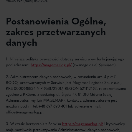
95/46/WE (dalej RODO).
Postanowienia Ogólne,
zakres przetwarzanych
danych
1. Niniejsza polityka prywatności dotyczy serwisu www funkcjonującego
pod adresem:
https://magemarlog.pl/
(zwanego dalej
Serwisem
).
2. Administratorem danych osobowych, w rozumieniu art. 4 pkt 7
RODO, przetwarzanych w Serwisie jest Magemar Logistics Sp. z o.o.,
KRS 0000948834 NIP 9581722017, REGON 521112193, reprezentowana
zgodnie z KRSem, z siedzibą: ul. Śląska 47, 81-310 Gdynia (dalej
Administrator, my lub MAGEMAR), kontakt z administratorem jest
możliwy pod nr tel.+48 697 690 401 lub adresem e-mail:
office@magemarlog.pl.
3. W czasie korzystania z Serwisu
https://magemarlog.pl/
Użytkownicy
mają możliwość przekazywania Administratorowi danych osobowych,