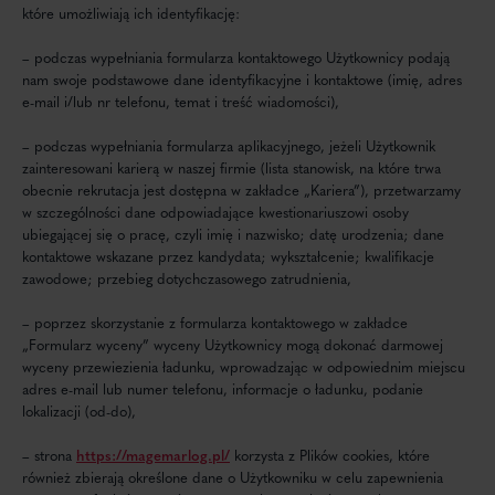
które umożliwiają ich identyfikację:
– podczas wypełniania formularza kontaktowego Użytkownicy podają
nam swoje podstawowe dane identyfikacyjne i kontaktowe (imię, adres
e-mail i/lub nr telefonu, temat i treść wiadomości),
– podczas wypełniania formularza aplikacyjnego, jeżeli Użytkownik
zainteresowani karierą w naszej firmie (lista stanowisk, na które trwa
obecnie rekrutacja jest dostępna w zakładce „Kariera”), przetwarzamy
w szczególności dane odpowiadające kwestionariuszowi osoby
ubiegającej się o pracę, czyli imię i nazwisko; datę urodzenia; dane
kontaktowe wskazane przez kandydata; wykształcenie; kwalifikacje
zawodowe; przebieg dotychczasowego zatrudnienia,
– poprzez skorzystanie z formularza kontaktowego w zakładce
„Formularz wyceny” wyceny Użytkownicy mogą dokonać darmowej
wyceny przewiezienia ładunku, wprowadzając w odpowiednim miejscu
adres e-mail lub numer telefonu, informacje o ładunku, podanie
lokalizacji (od-do),
– strona
https://magemarlog.pl/
korzysta z Plików cookies, które
również zbierają określone dane o Użytkowniku w celu zapewnienia