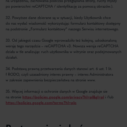
na urządzeniu, zachowania podczas przeglądania strony, ruchy myszy
po powierzchni reCAPTCHA / identyfikację za pomocą obrazów.).
32. Powyższe dane zbierane są w sytuacji, kiedy Użytkownik chce
do nas wysłać wiadomość wykorzystując formularz kontaktowy dostępny
na podstronie „Formularz kontaktowy” naszego Serwisu internetowego.
33. Od jakiegoś czasu Google wprowadziło też kolejną, udoskonaloną
wersję tego narzędzia – reCAPTCHA v3. Nowsza wersja reCAPTCHA
działa w tle analizując ruch użytkownika w witrynie oraz podejmowanych
działań.
34. Podstawą prawną przetwarzania danych stanowi art. 6 ust. 1 lit.
f RODO, czyli uzasadniony interes prawny – interes Administratora
w zakresie zapewnienia bezpieczeństwa na stronie www.
35. Więcej informacji o ochronie danych w Google znajduje sie
na stronie
https://policies.google.com/privacy?hl=pl&gl=pl
i /lub
https://policies.google.com/terms?hl=plo