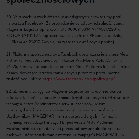
20. W ramach naszych działań marketingowych prowadzimy profil
na portalu
Facebook
. Za prowadzenie go odpowiedzialność ponosi
Magemar Logistics Sp. z o.o., KRS 0000948834 NIP 9581722017,
REGON 521112193, reprezentowana zgodnie z KRSem, z siedzibą:
ul. Śląska 47, 81-310 Gdynia, na zasadach określonych poniżej.
21. Platforma społecznościowa Facebook dostarczana jest przez Meta
Platforms, Inc
,
adres siedziby 1 Hacker WayMenlo Park, California
94025, która w Europie działa poprzez Meta Platforms Ireland Limited.
Zasady dotyczące przetwarzania danych przez ten portal można
znaleźć pod linkiem
https://www.facebook.com/policy.php/
.
22. Zwracamy uwagę, że Magemar Logistics Sp. z o.o. nie ponosi
odpowiedzialności za przetwarzanie danych osobowych użytkowników
fanpage’a przez Administratora serwisu Facebook, w tym
w szczególności za dane osobowe zamieszczone na profilach
Użytkowników. MAGEMAR nie ma dostępu do tych informacji,
niemniej, prowadząc Fanpage FB, jest wraz z Mata Platforms
współadministratorem danych i ponosi odpowiedzialność za te dane
osobowe, które zostały zamieszczone na Fanpage’u MAGEMAR lub