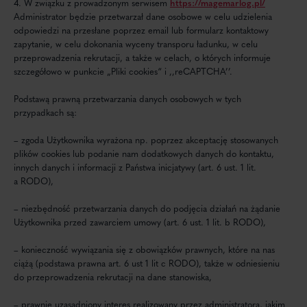
4. W związku z prowadzonym serwisem
https://magemarlog.pl/
Administrator będzie przetwarzał dane osobowe w celu udzielenia
odpowiedzi na przesłane poprzez email lub formularz kontaktowy
zapytanie, w celu dokonania wyceny transporu ładunku, w celu
przeprowadzenia rekrutacji, a także w celach, o których informuje
szczegółowo w punkcie „Pliki cookies“ i ,,reCAPTCHA’’.
Podstawą prawną przetwarzania danych osobowych w tych
przypadkach są:
– zgoda Użytkownika wyrażona np. poprzez akceptację stosowanych
plików cookies lub podanie nam dodatkowych danych do kontaktu,
innych danych i informacji z Państwa inicjatywy (art. 6 ust. 1 lit.
a RODO),
– niezbędność przetwarzania danych do podjęcia działań na żądanie
Użytkownika przed zawarciem umowy (art. 6 ust. 1 lit. b RODO),
– konieczność wywiązania się z obowiązków prawnych, które na nas
ciążą (podstawa prawna art. 6 ust 1 lit c RODO), także w odniesieniu
do przeprowadzenia rekrutacji na dane stanowiska,
– prawnie uzasadniony interes realizowany przez administratora, jakim