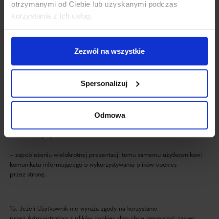
otrzymanymi od Ciebie lub uzyskanymi podczas
internetowej,
korzystania z ich usług.
– obsługi sesji użytkownika,
– zapewnienia równomiernego obciążenia serwerów,
Zezwól na wszystkie
– zbierania anonimowych statystyk, dzięki którym Administrator może
lepiej poznać oczekiwania użytkowników i rozwijać stronę internetową
Spersonalizuj
tak, by była jeszcze bardziej przyjazna,
– optymalizacji strony (tj. dostosowania jej wyglądu
do najpopularniejszych urządzeń),
Odmowa
– reklamowym,
– zapobieżeniu wielokrotnej prezentacji temu samemu użytkownikowi
komunikatu informującego o wykorzystywaniu plików cookies
przez stronę.
15. Jeżeli Użytkownik nie wyraża zgody na korzystanie
przez Administratora z plików cookies albo chce ograniczyć zakres