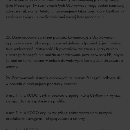
typu Messenger (w rozmowach tych Użytkownicy mogą podać nam swój
adres e-mail, numer telefonu, otrzymujemy także opis, który Użytkownik
zawiera w związku z okolicznościami naszej korespondencji).
25. Dane osobowe zbierane poprzez komunikację z Użytkownikami
są przetwarzane tylko na potrzeby udzielenia odpowiedzi, jeśli istnieje
taka konieczność. Aktywność Użytkowników związana z korzystaniem
z naszego fanpage’a nie będzie archiwizowana poza serwisem FB, chyba
że będzie to konieczne w celach dowodowych lub dojdzie do zawarcia
umowy.
26. Przetwarzanie danych osobowych na naszym fanpage’u odbywa się
w oparciu o następujące podstawy prawne:
6 ust. 1 lit. a RODO czyli w oparciu o zgodę, którą Użytkownik wyraża
kierując do nas zapytanie na profilu,
6 ust. 1 lit. b RODO czyli w związku z zainteresowaniem naszymi
produktami i usługami – chęcią zawarcia umowy,
6 ust. 1 lit. f RODO w oparciu o nasz uzasadniony interes, którym może