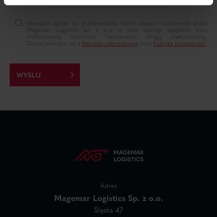
Wyrażam zgodę na przetwarzanie moich danych osobowych przez
Magemar Logistics sp. z o.o. w celu obsługi zapytania oraz
otrzymywania informacji handlowych drogą elektroniczną.
Zapoznałem/am się z
Klauzulą informacyjną
oraz
Polityką prywatności
.
Adres
Magemar Logistics Sp. z o.o.
Śląska 47