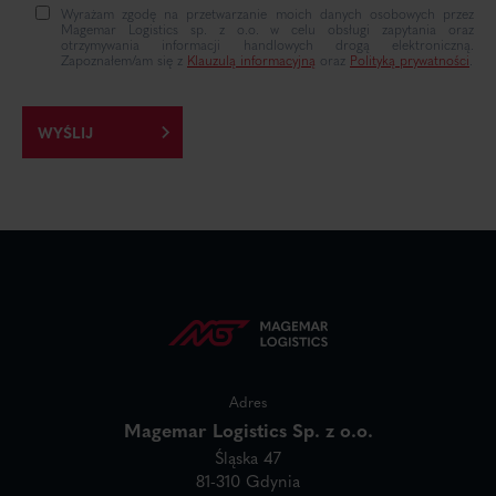
Wyrażam zgodę na przetwarzanie moich danych osobowych przez
Magemar Logistics sp. z o.o. w celu obsługi zapytania oraz
otrzymywania informacji handlowych drogą elektroniczną.
Zapoznałem/am się z
Klauzulą informacyjną
oraz
Polityką prywatności
.
Adres
Magemar Logistics Sp. z o.o.
Śląska 47
81-310 Gdynia