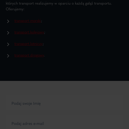
których transport realizujemy w oparciu o każdą gałąź transportu.
Oferujemy:
transport morski
;
transport kolejowy
;
transport lotniczy
;
transport drogowy
.