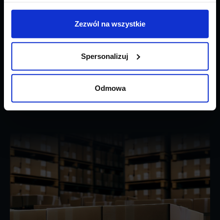
Mocne strony transportu drobnicowego sprawiają, że w wielu
sytuacjach okazuje się on najlepszym rozwiązaniem do zaspokojenia
Zezwól na wszystkie
naszych potrzeb transportowych. Dzięki przesyłkom drobnicowym
możesz zaoszczędzić swój czas i pieniądze.
Spersonalizuj
UZYSKAJ WYCENĘ
Odmowa