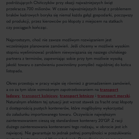
podróżujących Chińczyków przy okazji najważniejszych świąt
przekracza 700 milionów. W czasie najważniejszych świąt z problemem
braków kadrowych boryka się niemal każda gałąź gospodarki, począwszy
od produkcji, przez kierowców po kłopoty z miejscem na statkach
czy pociągach kończąc.
Najprostszym, choć nie zawsze możliwym rozwiązaniem jest
wcześniejsze planowanie zamówień. Jeśli chcemy w możliwie wysokim
stopniu wyeliminować problem niewywiązania się naszego chińskiego
partnera z terminów, zapewniając sobie przy tym możliwie wysoką
jakość towaru o zamówieniu powinniśmy pomyśleć najpóźniej do końca
listopada.
Okres przestoju w pracy wiąże się również z gromadzeniem zamówień,
a co za tym idzie wzmożonym zapotrzebowaniem na
transport
lądowy
,
transport kolejowy
,
transport lotniczy
i
transport morski
.
Naturalnym efektem tej sytuacji jest wzrost stawek za fracht oraz kłopoty
z dostępnością pustych kontenerów, które moglibyśmy wykorzystać
do załadunku importowanego towaru. Oczywiście największym
zainteresowaniem cieszą się standardowe kontenery 20’GP. Z racji
dużego zainteresowania kontenerami tego rodzaju, w obrocie jest ich
najwięcej. Nie gwarantuje to jednak pełnej pomyślności w poszukiwaniu
pustego kontenera pod Wasz załadunek. Domyślacie się na pewno,