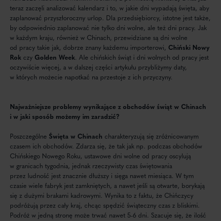
teraz zaczęli analizować kalendarz i to, w jakie dni wypadają święta, aby
zaplanować przyszłoroczny urlop. Dla przedsiębiorcy, istotne jest także,
by odpowiednio zaplanować nie tylko dni wolne, ale też dni pracy. Jak
w każdym kraju, również w Chinach, przewidziane są dni wolne
od pracy takie jak, dobrze znany każdemu importerowi,
Chiński Nowy
Rok
czy
Golden Week
. Ale chińskich świąt i dni wolnych od pracy jest
oczywiście więcej, a w dalszej części artykułu przybliżymy daty,
w których możecie napotkać na przestoje z ich przyczyny.
Najważniejsze problemy wynikające z obchodów świąt w Chinach
i w jaki sposób
możemy im zaradzić?
Poszczególne
Święta w Chinach
charakteryzują się zróżnicowanym
czasem ich obchodów. Zdarza się, że tak jak np. podczas obchodów
Chińskiego Nowego Roku, ustawowe dni wolne od pracy oscylują
w granicach tygodnia, jednak rzeczywisty czas świętowania
przez ludność jest znacznie dłuższy i sięga nawet miesiąca. W tym
czasie wiele fabryk jest zamkniętych, a nawet jeśli są otwarte, borykają
się z dużymi brakami kadrowymi. Wynika to z faktu, że Chińczycy
podróżują przez cały kraj, chcąc spędzić świąteczny czas z bliskimi.
Podróż w jedną stronę może trwać nawet 5-6 dni. Szacuje się, że ilość