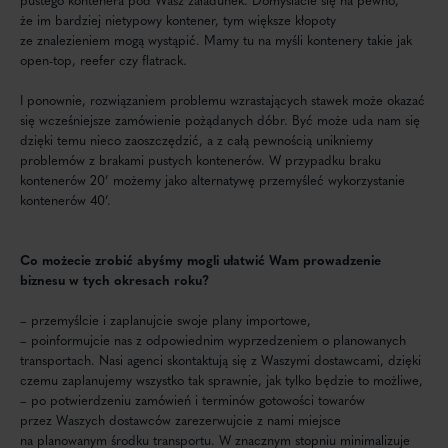
że im bardziej nietypowy kontener, tym większe kłopoty
ze znalezieniem mogą wystąpić. Mamy tu na myśli kontenery takie jak
open-top, reefer czy flatrack.
I ponownie, rozwiązaniem problemu wzrastających stawek może okazać
się wcześniejsze zamówienie pożądanych dóbr. Być może uda nam się
dzięki temu nieco zaoszczędzić, a z całą pewnością unikniemy
problemów z brakami pustych kontenerów. W przypadku braku
kontenerów 20’ możemy jako alternatywę przemyśleć wykorzystanie
kontenerów 40’.
Co możecie zrobić abyśmy mogli ułatwić Wam prowadzenie
biznesu w tych okresach
roku?
– przemyślcie i zaplanujcie swoje plany importowe,
– poinformujcie nas z odpowiednim wyprzedzeniem o planowanych
transportach. Nasi agenci skontaktują się z Waszymi dostawcami, dzięki
czemu zaplanujemy wszystko tak sprawnie, jak tylko będzie to możliwe,
– po potwierdzeniu zamówień i terminów gotowości towarów
przez Waszych dostawców zarezerwujcie z nami miejsce
na planowanym środku transportu. W znacznym stopniu minimalizuje