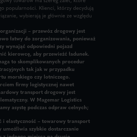
go popularności. Klienci, którzy decydują
wiązanie, wybierają je głównie ze względu
 organizacji
– przewóz drogowy jest
owo łatwy do zorganizowania, ponieważ
zy wynająć odpowiedni pojazd
dnić kierowcę, aby przewieźć ładunek.
aga to skomplikowanych procedur
tracyjnych tak jak w przypadku
rtu morskiego czy lotniczego.
rciem firmy logistycznej nawet
ardowy transport drogowy jest
lematyczny. W Magemar Logistics
amy asystę podczas odpraw celnych;
 i elastyczność
– towarowy transport
 umożliwia szybkie dostarczanie
 z jednego miejsca na drugie.