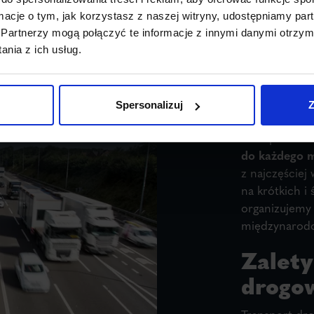
ormacje o tym, jak korzystasz z naszej witryny, udostępniamy p
Partnerzy mogą połączyć te informacje z innymi danymi otrzym
nia z ich usług.
Spersonalizuj
Z
Transport dr
do każdego m
z najczęście
na krótkich i
organizujemy 
międzynarod
Zalety
drogo
Transport dro