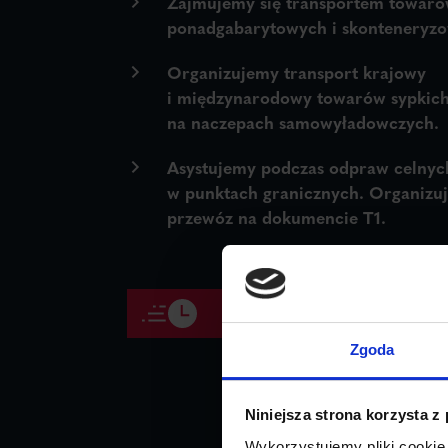
Zajmujemy się transportem towar
ponadgabarytowych i skonteneryz
Organizujemy transport krajowy
i międzynarodowy towarów sypkic
na naczepach samowyładowczych.
Asystujemy podczas odpraw celnyc
w punktach granicznych. Organizu
przewóz na dokumencie T1.
UZYSKAJ WYCENĘ
Zgoda
Niniejsza strona korzysta z
Wykorzystujemy pliki cookie 