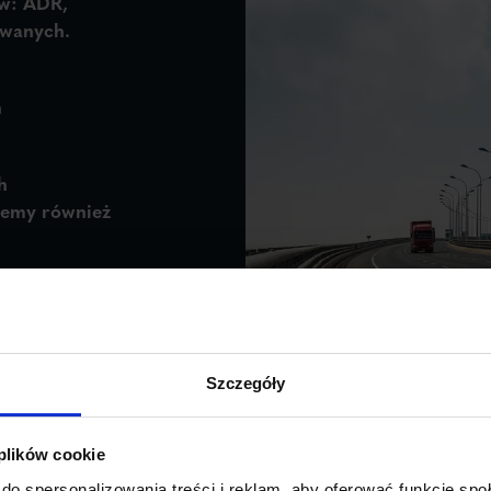
ów: ADR,
owanych.
h
h
jemy również
Szczegóły
 plików cookie
do spersonalizowania treści i reklam, aby oferować funkcje sp