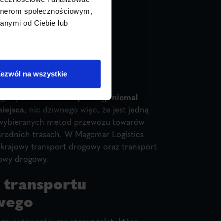
artnerom społecznościowym,
anymi od Ciebie lub
ezwól na wszystkie
ogowy umożliwia
łatwy dostęp niemal
iejsca
, nic dziwnego więc, że jest jedną
j wybieranych metod przewozu towarów
 średnich trasach. W Magemar Logistics
krajowy transport drogowy oraz transport
owy drogowy.
 transportu
wego
gowy towarów ma szereg zalet, które