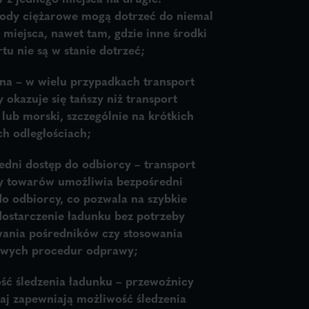
dy ciężarowe mogą dotrzeć do niemal
 miejsca, nawet tam, gdzie inne środki
tu nie są w stanie dotrzeć;
ena
– w wielu przypadkach transport
 okazuje się tańszy niż transport
 lub morski, szczególnie na krótkich
ch odległościach;
edni dostęp do odbiorcy –
transport
 towarów umożliwia bezpośredni
do odbiorcy, co pozwala na szybkie
 dostarczenie ładunku bez potrzeby
ania pośredników czy stosowania
wych procedur odprawy;
ść śledzenia ładunku
– przewoźnicy
aj zapewniają możliwość śledzenia