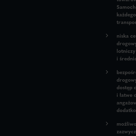
Samocho
każdego
transpor
niska c
drogowy
lotniczy
i średni
bezpośr
drogowy
dostęp 
i łatwe
angażow
dodatko
możliwo
zazwycz