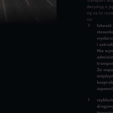
decydują o je
się na to roz
na:
łatwość
stosunk
wystarc
i zatru
Nie wym
adminis
transpo
Ze wspa
międzyn
bezprob
zapewni
szybkość
drogowy
towarów