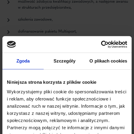
możliwość zdobycia kwalifikacji zawodowych, a następnie awansu
w strukturach przedsiębiorstwa,
szkolenia zawodowe,
dofinansowanie pakietu Multisport,
ubezpieczenie na życie w całości finansowane przez
pracodawcę,
Pracowniczy Program Emerytalny w całości finansowany przez
Zgoda
Szczegóły
O plikach cookies
pracodawcę,
dopłatę do indywidualnego wypoczynku urlopowego w ramach
Niniejsza strona korzysta z plików cookie
Zakładowego Funduszu Świadczeń Socjalnych (ZFŚS),
Wykorzystujemy pliki cookie do spersonalizowania treści
dostęp do prywatnej opieki medycznej w całości finansowany
i reklam, aby oferować funkcje społecznościowe i
przez pracodawcę,
analizować ruch w naszej witrynie. Informacje o tym, jak
korzystasz z naszej witryny, udostępniamy partnerom
dogodną lokalizację biura w centrum Gdyni,
społecznościowym, reklamowym i analitycznym.
dobrą atmosferę w pracy,
Partnerzy mogą połączyć te informacje z innymi danymi