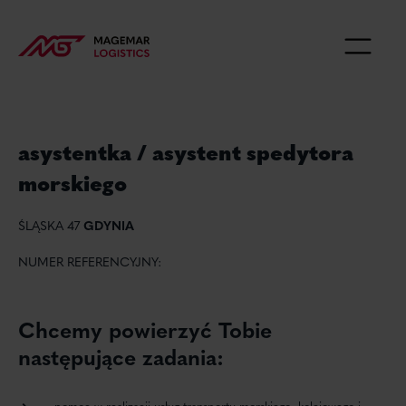
asystentka / asystent spedytora
morskiego
ŚLĄSKA 47
GDYNIA
NUMER REFERENCYJNY:
Chcemy powierzyć Tobie
następujące zadania:
pomoc w realizacji usług transportu morskiego, kolejowego i