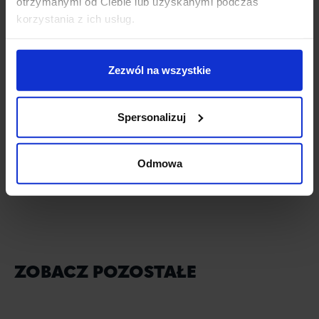
otrzymanymi od Ciebie lub uzyskanymi podczas
imprezy i wyjazdy integracyjne,
korzystania z ich usług.
możliwość pracy hybrydowej.
Zezwól na wszystkie
Osoby zainteresowane prosimy o przesyłanie aplikacji klikając w
przycisk aplikowania.
Spersonalizuj
Odmowa
APLIKUJ
ZOBACZ POZOSTAŁE