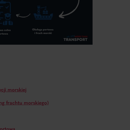
cji morskiej
ng frachtu morskiego)
portowa