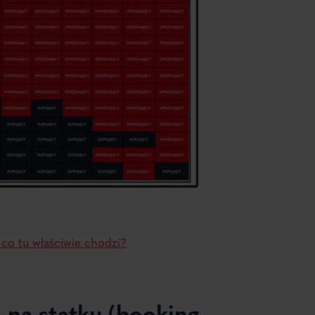
co tu właściwie chodzi?
 na statku (booking