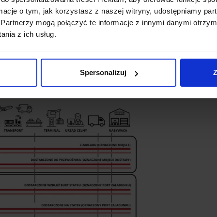
kosztów pomiędzy sprzedającym i kupującym.
ormacje o tym, jak korzystasz z naszej witryny, udostępniamy p
ór najkorzystniejszego rozwiązania –
Partnerzy mogą połączyć te informacje z innymi danymi otrzym
) czy
drobnicowego (LCL)
. To moment,
nia z ich usług.
e organizacyjne.
Spersonalizuj
Z