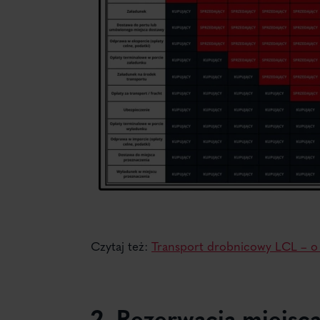
Czytaj też:
Transport drobnicowy LCL – o 
2. Rezerwacja miejsca