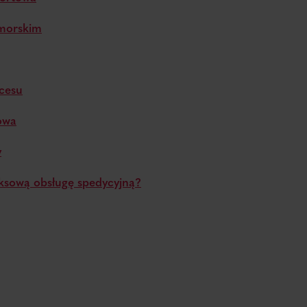
 morskim
ocesu
owa
y
ksową obsługę spedycyjną?