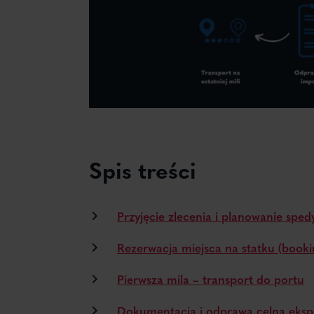
Spis treści
Przyjęcie zlecenia i planowanie spedy
Rezerwacja miejsca na statku (booki
Pierwsza mila – transport do portu
Dokumentacja i odprawa celna eks