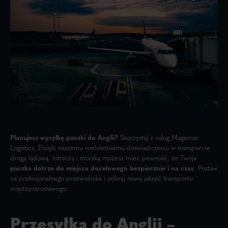
Import i Eksport Anglia" class="half-image">
Planujesz wysyłkę paczki do Anglii?
Skorzystaj z usług Magemar
Logistics. Dzięki naszemu wieloletniemu doświadczeniu w transporcie
drogą lądową, lotniczą i morską możesz mieć pewność, że Twoja
paczka dotrze do miejsca docelowego bezpiecznie i na czas
. Postaw
na profesjonalnego przewoźnika i odkryj nową jakość transportu
międzynarodowego.
Przesyłka do Anglii –