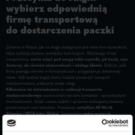
wybierz odpowiednią
firmę transportową
do dostarczenia paczki
Zarówno w Polsce, jak i w Anglii dostępnych jest wiele firm kurierskich,
które realizują dostawy pomiędzy tymi krajami. Wybierając firmę
transportową,
warto wziąć pod uwagę takie czynniki, jak koszt, czas
dostawy, ale również niezawodność i obsługę klienta
. Dobrze, jeśli
firma pomaga również w formalnościach i przygotowuje dokumenty
celne. Jeśli szukasz kogoś, komu możesz powierzyć transport
międzynarodowy, polecamy swoje usługi.
Kilkanaście lat doświadczenia w realizacji transportu
międzynarodowego
zaowocowało sieciami kontaktów i sprawdzonymi
mechanizmami, dzięki czemu szybko i sprawnie realizujemy dostawy
powierzonych nam ładunków. Posiadamy
certyfikat All World
Shipping i WCA Inter Global
. Zapewniamy
pełne wsparcie
w prowadzeniu procesów handlowych
, niezależnie od tego,
czy interesuje Cię import, eksport towarów, czy regularnie przyjmujesz
paczki z Anglii.