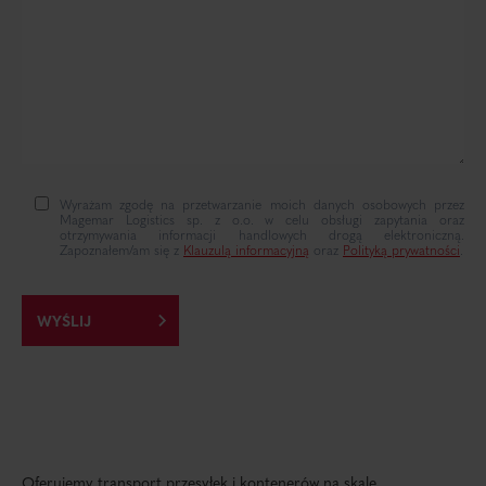
Wyrażam zgodę na przetwarzanie moich danych osobowych przez
Magemar Logistics sp. z o.o. w celu obsługi zapytania oraz
otrzymywania informacji handlowych drogą elektroniczną.
Zapoznałem/am się z
Klauzulą informacyjną
oraz
Polityką prywatności
.
Oferujemy transport przesyłek i kontenerów na skalę