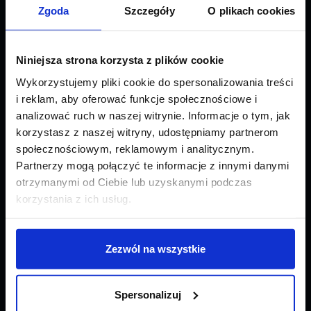
Zgoda
Szczegóły
O plikach cookies
Porady i wskazówki
dotyczące pakowania
Niniejsza strona korzysta z plików cookie
paczki do Anglii
Wykorzystujemy pliki cookie do spersonalizowania treści
i reklam, aby oferować funkcje społecznościowe i
analizować ruch w naszej witrynie. Informacje o tym, jak
Pakowanie towarów do wysyłki międzynarodowej może być
korzystasz z naszej witryny, udostępniamy partnerom
zniechęcającym zadaniem. Ważne jest, aby wziąć pod uwagę wytyczne
społecznościowym, reklamowym i analitycznym.
i przepisy kraju docelowego. Jako
firma transportowa
realizująca
Partnerzy mogą połączyć te informacje z innymi danymi
wysyłkę paczek za granicę
pomagamy w doborze odpowiedniego
otrzymanymi od Ciebie lub uzyskanymi podczas
rodzaju transportu, w kwestiach celnych
oraz
przekazujemy
wszystkie wytyczne lub ograniczenia dotyczące pakowania
korzystania z ich usług.
przesyłek międzynarodowych
. Dzięki temu Twoja przesyłka z Anglii
dotrze nienaruszona i bez problemów.
Zezwól na wszystkie
SKONTAKTUJ SIĘ Z NAMI!
Spersonalizuj