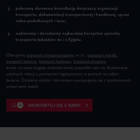
polecamy darmową konsultację
dotyczącą organizacji
transportu, dokumentacji transportowej i handlowej, spraw
celno-podatkowych i inne;
wybieramy i
doradzamy najbardziej korzystne sposoby
transportu
ładunków do i z Egiptu.
Oferujemy
transport międzynarodowy
, m.in.:
transport morski
,
transport lotniczy
,
transport kolejowy
,
transport drogowy
,
przez co nasze bogate doświadczenie pozwoliło nam na zbudowanie
solidnych relacji z partnerami logistycznymi w portach na całym
świecie. Działamy szybko i terminowo wywiązujemy się z postawionych
przed nami zadań.
SKONTAKTUJ SIĘ Z NAMI!