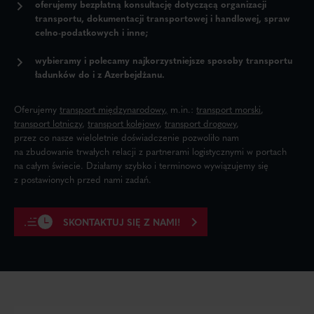
oferujemy bezpłatną konsultację
dotyczącą organizacji
transportu, dokumentacji transportowej i handlowej, spraw
celno-podatkowych i inne;
wybieramy i polecamy najkorzystniejsze sposoby transportu
ładunków do i z Azerbejdżanu.
Oferujemy
transport międzynarodowy
,
m.in.:
transport morski
,
transport lotniczy
,
transport kolejowy
,
transport drogowy
,
przez co nasze wieloletnie doświadczenie pozwoliło nam
na zbudowanie trwałych relacji z partnerami logistycznymi w portach
na całym świecie. Działamy szybko i terminowo wywiązujemy się
z postawionych przed nami zadań.
SKONTAKTUJ SIĘ Z NAMI!