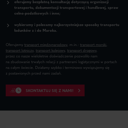
oferujemy bezpłatną konsultację
dotyczącą organizacji
transportu, dokumentacji transportowej i handlowej, spraw
celno-podatkowych i inne;
wybieramy i polecamy najkorzystniejsze sposoby transportu
ładunków z i do Maroka.
Oferujemy
transport międzynarodowy
,
m.in.:
transport morski
,
transport lotniczy
,
transport kolejowy
,
transport drogowy
,
przez co nasze wieloletnie doświadczenie pozwoliło nam
na zbudowanie trwałych relacji z partnerami logistycznymi w portach
na całym świecie. Działamy szybko i terminowo wywiązujemy się
z postawionych przed nami zadań.
SKONTAKTUJ SIĘ Z NAMI!