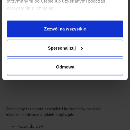
otrzymanymi od Ciebie lub uzyskanymi podczas
korzystania z ich usług.
Zezwól na wszystkie
Wyrażam zgodę na przetwarzanie moich danych osobowych przez
Magemar Logistics sp. z o.o. w celu obsługi zapytania oraz
otrzymywania informacji handlowych drogą elektroniczną.
Zapoznałem/am się z
Klauzulą informacyjną
oraz
Polityką prywatności
.
Spersonalizuj
Odmowa
Oferujemy transport przesyłek i kontenerów na skalę
międzynarodową dla takich krajów jak:
Paczki do USA