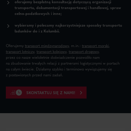
oferujemy bezpłatną konsultację
dotyczącą organizacji
transportu, dokumentacji transportowej i handlowej, spraw
celno-podatkowych i inne;
wybieramy i polecamy najkorzystniejsze sposoby transportu
ładunków do i z Kolumbii.
Oferujemy
transport międzynarodowy
,
m.in.:
transport morski
,
transport lotniczy
,
transport kolejowy
,
transport drogowy
,
przez co nasze wieloletnie doświadczenie pozwoliło nam
na zbudowanie trwałych relacji z partnerami logistycznymi w portach
na całym świecie. Działamy szybko i terminowo wywiązujemy się
z postawionych przed nami zadań.
SKONTAKTUJ SIĘ Z NAMI!