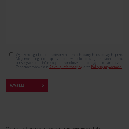
Wyrażam zgodę na przetwarzanie moich danych osobowych przez
Magemar Logistics sp. z o.o. w celu obsługi zapytania oraz
otrzymywania informacji handlowych drogą elektroniczną.
Zapoznałem/am się z
Klauzulą informacyjną
oraz
Polityką prywatności
.
Oferujemy transport przesyłek i kontenerów na skalę