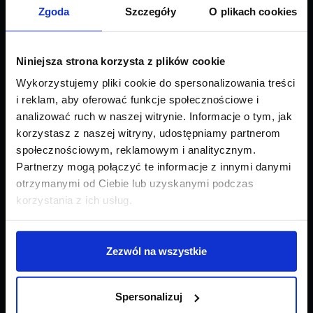
Dania – profesjonalny
Zgoda
Szczegóły
O plikach cookies
transport, wysoki poziom
obsługi
Niniejsza strona korzysta z plików cookie
Wykorzystujemy pliki cookie do spersonalizowania treści
Dania nie jest mocno odległym krajem, jednak
import ładunku
i reklam, aby oferować funkcje społecznościowe i
do Polski oraz eksport towaru wymagają odpowiednich
analizować ruch w naszej witrynie. Informacje o tym, jak
kompetencji
. Nasza
firma transportowa
to zespół ekspertów,
korzystasz z naszej witryny, udostępniamy partnerom
którzy każdego dnia z sukcesem realizują zlecenia dla firm oraz klientów
społecznościowym, reklamowym i analitycznym.
indywidualnych. Oprócz wiedzy i doświadczenia możemy pochwalić się
też wysokim poziomem obsługi. Dbamy o dobre relacje z klientami,
Partnerzy mogą połączyć te informacje z innymi danymi
jesteśmy rzetelni i zawsze trzymamy się ustaleń dotyczących
otrzymanymi od Ciebie lub uzyskanymi podczas
terminów. Jeśli chcesz szybko dostarczyć ładunek z/do Danii,
postaw
korzystania z ich usług.
na eksport lub import ze sprawdzoną firmą
. To najbezpieczniejsze
rozwiązanie.
Sprawdź też inne usługi, które świadczymy.
Dania nie jest jedynym
krajem, do którego realizujemy transport
– działamy na terenie
Zezwól na wszystkie
Polski, Europy i innych części świata. Możemy także zaoferować
Ci
magazynowanie towaru
.
Spersonalizuj