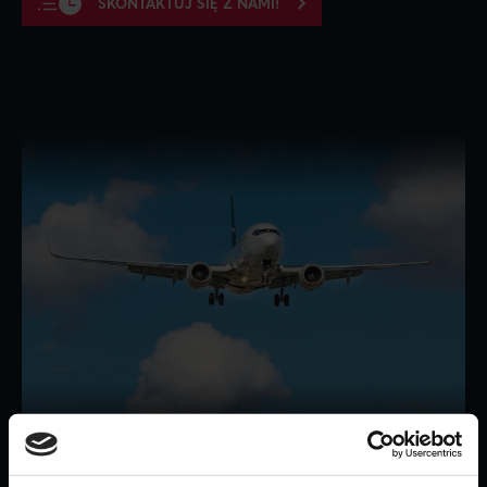
SKONTAKTUJ SIĘ Z NAMI!
Przesyłki do i z Danii" class="half-image">