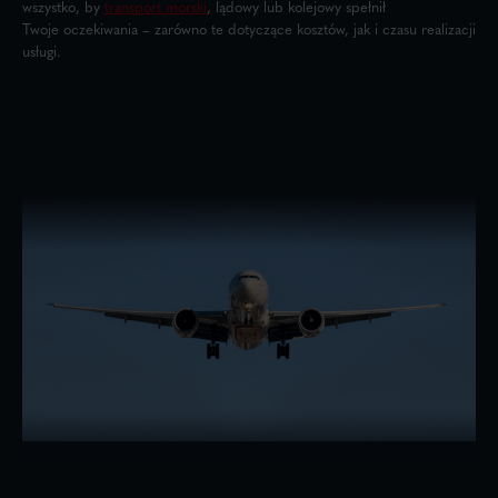
wszystko, by
transport morski
, lądowy lub kolejowy spełnił
Twoje oczekiwania – zarówno te dotyczące kosztów, jak i czasu realizacji
usługi.
Przesyłki do i z Danii" class="half-image">