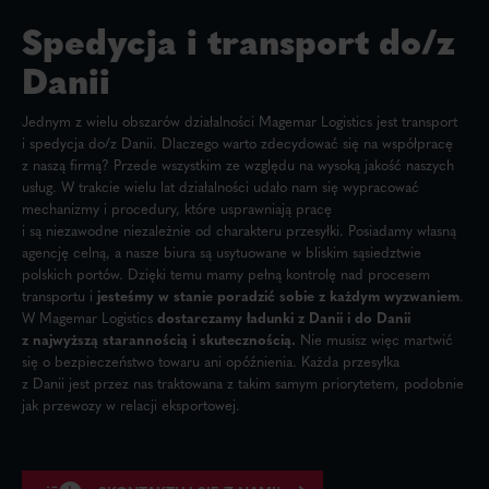
Spedycja i transport do/z
Danii
Jednym z wielu obszarów działalności Magemar Logistics jest transport
i spedycja do/z Danii. Dlaczego warto zdecydować się na współpracę
z naszą firmą? Przede wszystkim ze względu na wysoką jakość naszych
usług. W trakcie wielu lat działalności udało nam się wypracować
mechanizmy i procedury, które usprawniają pracę
i są niezawodne niezależnie od charakteru przesyłki. Posiadamy własną
agencję celną, a nasze biura są usytuowane w bliskim sąsiedztwie
polskich portów. Dzięki temu mamy pełną kontrolę nad procesem
transportu i
jesteśmy w stanie poradzić sobie z każdym wyzwaniem
.
W Magemar Logistics
dostarczamy ładunki z Danii i do Danii
z najwyższą starannością i skutecznością.
Nie musisz więc martwić
się o bezpieczeństwo towaru ani opóźnienia. Każda przesyłka
z Danii jest przez nas traktowana z takim samym priorytetem, podobnie
jak przewozy w relacji eksportowej.