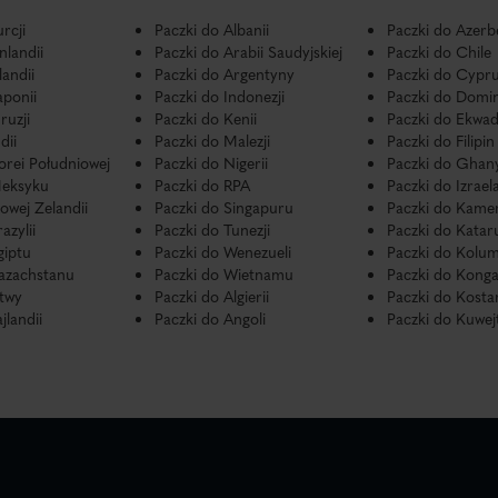
rcji
Paczki do Albanii
Paczki do Azerb
nlandii
Paczki do Arabii Saudyjskiej
Paczki do Chile
landii
Paczki do Argentyny
Paczki do Cypr
aponii
Paczki do Indonezji
Paczki do Domi
ruzji
Paczki do Kenii
Paczki do Ekwa
dii
Paczki do Malezji
Paczki do Filipin
orei Południowej
Paczki do Nigerii
Paczki do Ghan
Meksyku
Paczki do RPA
Paczki do Izrael
owej Zelandii
Paczki do Singapuru
Paczki do Kame
azylii
Paczki do Tunezji
Paczki do Katar
giptu
Paczki do Wenezueli
Paczki do Kolum
Kazachstanu
Paczki do Wietnamu
Paczki do Kong
itwy
Paczki do Algierii
Paczki do Kosta
jlandii
Paczki do Angoli
Paczki do Kuwej