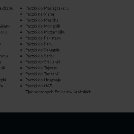
ejdżanu
Paczki do Madagaskaru
Paczki na Maltę
u
Paczki do Maroka
nikany
Paczki do Mongolii
doru
Paczki do Mozambiku
Paczki do Pakistanu
y
Paczki do Peru
a
Paczki do Senegalu
runu
Paczki do Serbii
u
Paczki do Sri Lanki
bii
Paczki do Tajwanu
a
Paczki do Tanzanii
ryki
Paczki do Urugwaju
tu
Paczki do UAE
Zjednoczonych Emiratów Arabskich