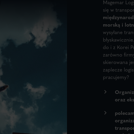
Magemar Logi
się w transpo
międzynarod
morską i lotn
wysyłane tran
błyskawicznie
do i z Korei 
zarówno firmy,
skierowana je
zaplecze logi
pracujemy?
Organiz
oraz ek
polecam
organiz
transpo