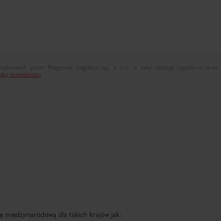
bowych przez Magemar Logistics sp. z o.o. w celu obsługi zapytania oraz ot
tyką prywatności
.
ę międzynarodową dla takich krajów jak: