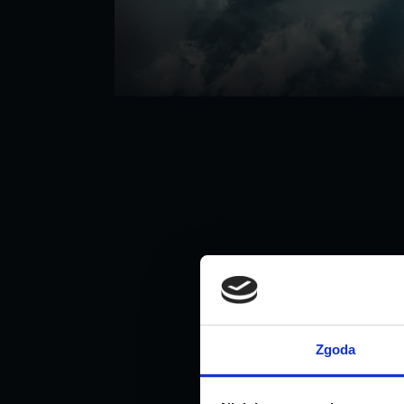
Paczki do i z Korei Południowej" class="half-image">
Zgoda