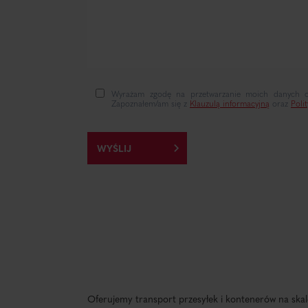
Wyrażam zgodę na przetwarzanie moich danych oso
Zapoznałem/am się z
Klauzulą informacyjną
oraz
Poli
Oferujemy transport przesyłek i kontenerów na skal