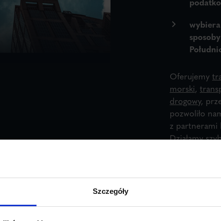
podatko
wybiera
sposoby
Południ
Oferujemy
tr
morski
,
trans
drogowy
, prz
pozwoliło na
z partnerami 
Działamy szy
się z postawi
S
Szczegóły