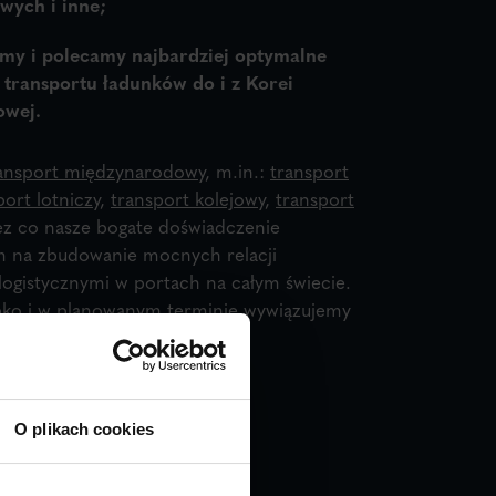
wych i inne;
my i polecamy najbardziej optymalne
 transportu ładunków do i z Korei
owej.
ansport międzynarodowy
,
m.in.:
transport
port lotniczy
,
transport kolejowy
,
transport
ez co nasze bogate doświadczenie
m na zbudowanie mocnych relacji
logistycznymi w portach na całym świecie.
bko i w planowanym terminie wywiązujemy
onych przed nami zadań.
KONTAKTUJ SIĘ Z NAMI!
O plikach cookies