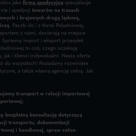
stics jako
firma spedycyjna
specjalizuje
rcie i spedycji
towarów na trasach
owych i krajowych drogą lądową,
iczą
. Paczki do i z Korei Południowej,
sportem z nami, docierają na miejsce
. Sprawny import i eksport przesyłek
Południowej to coś, czego oczekują
 jak i klienci indywidualni. Nasza oferta
st do wszystkich! Posiadamy rozwinięte
styczne, a także własną agencję celną. Jak
ujemy transport w relacji importowej
sportowej;
y bezpłatną konsultację
dotyczącą
acji transportu, dokumentacji
rtowej i handlowej, spraw celno-